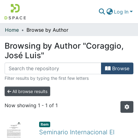
Log In
Home
Browse by Author
Communities & Collections
Browsing by Author "Coraggio,
All of DSpace
José Luis"
Browse
Filter results by typing the first few letters
All browse results
Now showing
1 - 1 of 1
Item
Seminario Internacional El