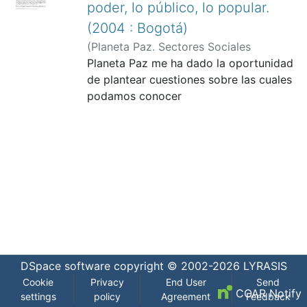
poder, lo público, lo popular.
(2004 : Bogotá)
(
Planeta Paz. Sectores Sociales
Populares para la Paz de Colombia
Planeta Paz me ha dado la oportunidad
,
2004-11
de plantear cuestiones sobre las cuales
)
Planeta Paz. Sectores Sociales
Populares para la Paz de Colombia
podamos conocer
;
Coraggio, José Luis
los puntos de vista de ustedes como
dirigentes sociales de Colombia. No
voy a poder evitar
afirmar algunas cosas en las que creo,
pero fundamentalmente quiero poner a
su consideración
algunos de los desafíos que los
movimientos sociales enfrentan en
América Latina, para que en
las discusiones y en los trabajos
DSpace software
copyright © 2002-2026
LYRASIS
posteriores, en base a su experiencia,
Cookie
Privacy
End User
Send
sean examinados y
COAR Notify
settings
policy
Agreement
Feedback