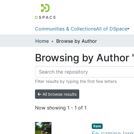
Communities & Collections
All of DSpace
Home
Browse by Author
Browsing by Author 
Filter results by typing the first few letters
All browse results
Now showing
1 - 1 of 1
Item
En camino larg