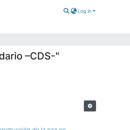
Log In
idario –CDS-"
onstrucción de la paz en