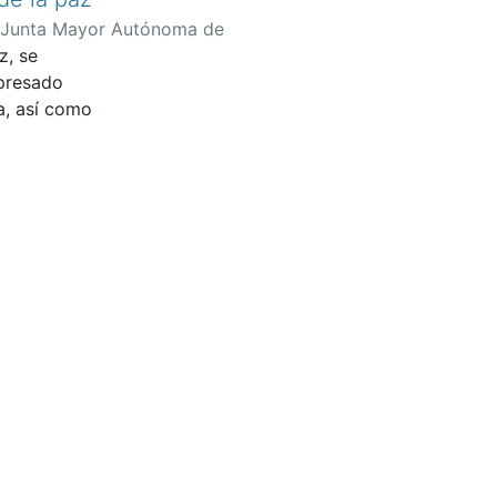
Junta Mayor Autónoma de
z, se
e María
;
Asamblea Cívico-
xpresado
a Sur
;
Coordinadora de
a, así como
n
;
Ecofondo Regional Boyacá
eorganización territorial (plan
on sólo
o tiempo
e vida que
la transformación social que se
 la equidad,
ue en su
stente,
úblico.
lidades