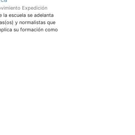
vimiento Expedición
e la escuela se adelanta
 de Colombia
;
Boada, María
as(os) y normalistas que
ría del Pilar
;
Mejía Jiménez,
implica su formación como
 el método y metodología de
dagógica requieren formarse
torio, memoria, paz y
Pedagógica Nacional
rácticas escolares y en
r escuela y ser maestra
 los conflictos por
omo una manera de evitar