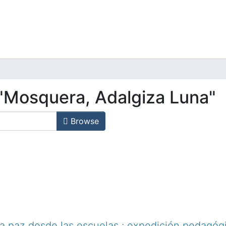
"Mosquera, Adalgiza Luna"
Browse
a paz desde las escuelas : expedición pedagóg