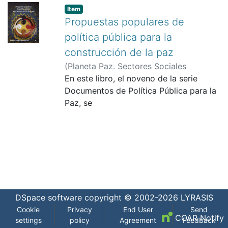
Item
Propuestas populares de
política pública para la
construcción de la paz
(
Planeta Paz. Sectores Sociales
Populares para la Paz de Colombia
En este libro, el noveno de la serie
,
2012-11
Documentos de Política Pública para la
)
Junta Mayor Autónoma de
Palabreros Wayuu
Paz, se
;
Organizaciones de
Población Desplazada de los Montes de
recogen unas muestras de dichas
María
propuestas populares, con énfasis en lo
;
Asamblea Cívico-Popular Plan
Centro
expresado
;
Montenegro, Edgar
;
Mesa de
Cerros Orientales
por algunas organizaciones indígenas,
;
Asamblea Sur
;
Coordinadora de Organizaciones
campesinas y de población desplazada,
Populares
así como
;
Corporación servicio de
defensa a la Niñez, Seden
procesos de la región central del país,
;
Ecofondo
DSpace software
copyright © 2002-2026
LYRASIS
Regional Boyacá
en particular Bogotá, alrededor de la
Cookie
Privacy
End User
Send
reorganización territorial (plan centro,
COAR Notify
settings
policy
Agreement
Feedback
borde oriental de cerros), economía