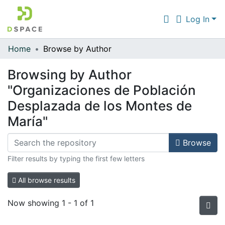
Log In
Home
Browse by Author
Communities & Collections
Browsing by Author
All of DSpace
"Organizaciones de Población
Desplazada de los Montes de
María"
Browse
Filter results by typing the first few letters
All browse results
Now showing
1 - 1 of 1