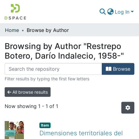
Log In
Home
Browse by Author
Communities & Collections
Browsing by Author "Restrepo
All of DSpace
Botero, Darío Indalecio, 1958-"
Browse
Filter results by typing the first few letters
All browse results
Now showing
1 - 1 of 1
Item
Dimensiones territoriales del