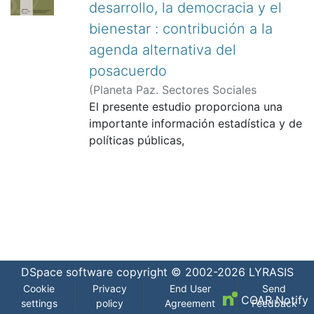
desarrollo, la democracia y el
bienestar : contribución a la
agenda alternativa del
posacuerdo
(
Planeta Paz. Sectores Sociales
Populares para la Paz de Colombia
El presente estudio proporciona una
,
2016-12
importante información estadística y de
)
Restrepo Botero, Darío
Indalecio, 1958-
políticas públicas,
;
Planeta Paz. Sectores
Sociales Populares para la Paz de
así como elementos de análisis que
Colombia
pueden contribuir a cualificar las
agendas de las organizaciones
sociales populares que persiguen la
búsqueda de una justicia territorial. En
palabras de Darío Restrepo,
nos inspira avanzar hacia la equidad
DSpace software
copyright © 2002-2026
LYRASIS
política entre los territorios de la
Cookie
Privacy
End User
Send
nación, como condición
COAR Notify
settings
policy
Agreement
Feedback
incluso para lograr la equidad política