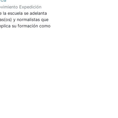
vimiento Expedición
e la escuela se adelanta
 de Colombia
;
Boada, María
as(os) y normalistas que
ría del Pilar
;
Mejía Jiménez,
implica su formación como
 el método y metodología de
dagógica requieren formarse
torio, memoria, paz y
Pedagógica Nacional
rácticas escolares y en
r escuela y ser maestra
 los conflictos por
omo una manera de evitar