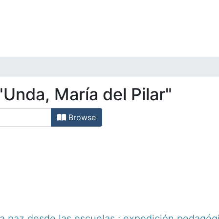
Unda, María del Pilar"
Browse
a paz desde las escuelas : expedición pedagóg