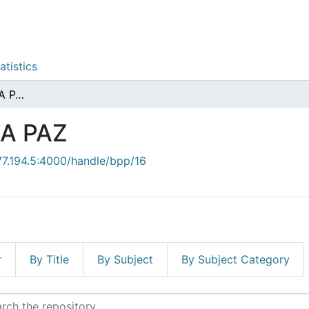
atistics
EDUCACION PARA LA PAZ
A PAZ
.77.194.5:4000/handle/bpp/16
r
By Title
By Subject
By Subject Category