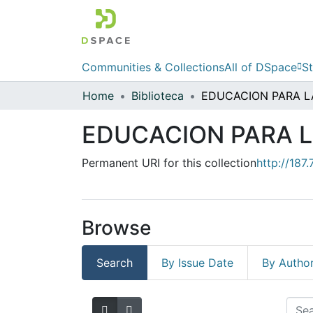
Communities & Collections
All of DSpace
St
Home
Biblioteca
EDUCACION PARA L
Permanent URI for this collection
http://187
Browse
Search
By Issue Date
By Autho