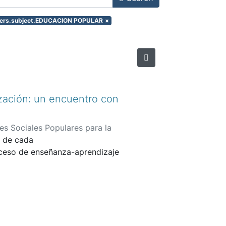
ilters.subject.EDUCACION POPULAR
×
ización: un encuentro con
es Sociales Populares para la
d de cada
oceso de enseñanza-aprendizaje
acia afuera. Así se construye lo