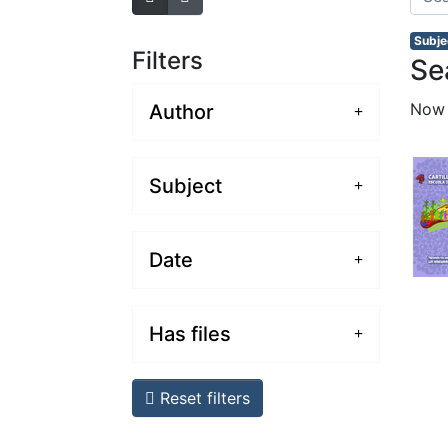
Subje
Filters
Se
Now
Author
Subject
Date
Has files
Reset filters