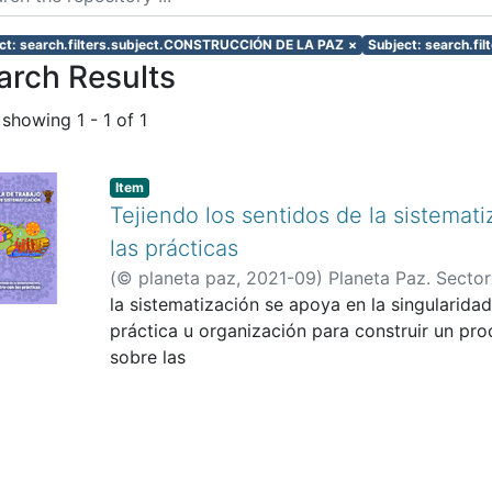
ct: search.filters.subject.CONSTRUCCIÓN DE LA PAZ
×
Subject: search.f
arch Results
 showing
1 - 1 of 1
Item
Tejiendo los sentidos de la sistemat
las prácticas
(
© planeta paz
,
2021-09
)
Planeta Paz. Sector
Paz de Colombia
la sistematización se apoya en la singularida
;
;
práctica u organización para construir un pr
sobre las
dinámicas internas y los diálogos colectivos h
común y se
transforman las experiencias y el contexto.