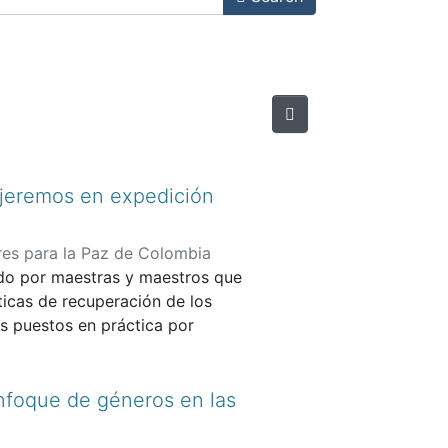
iajeremos en expedición
res para la Paz de Colombia
do por maestras y maestros que
cticas de recuperación de los
s puestos en práctica por
s en 11 municipios del eje
 paz con enfoque de derechos,
nfoque de géneros en las