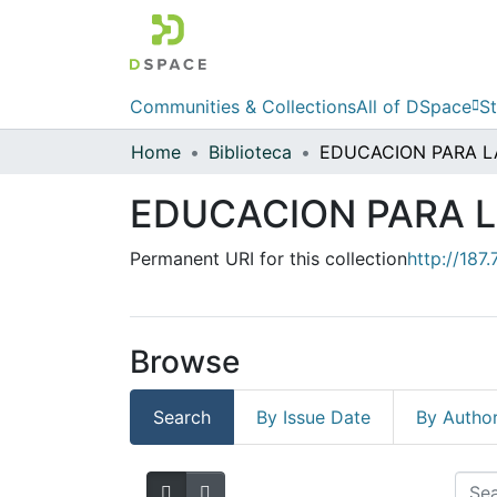
Communities & Collections
All of DSpace
St
Home
Biblioteca
EDUCACION PARA L
Permanent URI for this collection
http://187
Browse
Search
By Issue Date
By Autho