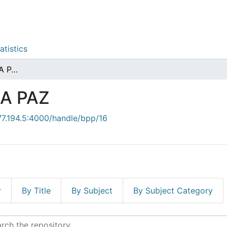
atistics
EDUCACION PARA LA PAZ
A PAZ
.77.194.5:4000/handle/bpp/16
r
By Title
By Subject
By Subject Category