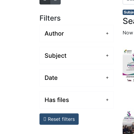
Subje
Filters
Se
Now
Author
Subject
Date
Has files
Reset filters