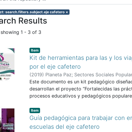
ct: search.filters.subject.eje cafetero
×
arch Results
 showing
1 - 3 of 3
Item
Kit de herramientas para las y los v
por el eje cafetero
(
2019
)
Planeta Paz
;
Sectores Sociales Popula
Este documento es un kit pedagógico diseña
desarrollan el proyecto “Fortalecidas las prá
procesos educativos y pedagógicos populare
maestras, maestros y organizaciones populare
cafetero colombiano para la construcción de
Item
géneros
Guía pedagógica para trabajar con e
y diversidad cultural”.
escuelas del eje cafetero