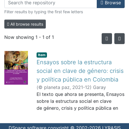
Browse
Filter results by typing the first few letters
All browse results
Now showing
1 - 1 of 1
Item
Ensayos sobre la estructura
social en clave de género: crisis
y política pública en Colombia
(
© planeta paz
,
2021-12
)
Garay
Salamanca, Luis Jorge
El texto que ahora se presenta, Ensayos
;
Ramirez Gómez,
Clara, pról.
sobre la estructura social en clave
;
Espitia Zamora, Jorge
Enrique
de género, crisis y política pública en
Colombia. Nos anima la esperanza de
contribuir a los diálogos y debates
DSpace software
copyright © 2002-2026
LYRASIS
programáticos tan necesarios en este