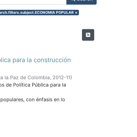
earch.filters.subject.ECONOMIA POPULAR
×
lica para la construcción
ra la Paz de Colombia
,
2012-11
)
s de Política Pública para la
;
Organizaciones de Población
 Cívico-Popular Plan Centro
;
opulares, con énfasis en lo
es
;
Asamblea Sur
;
Coordinadora
vicio de defensa a la Niñez,
sinas y de población
ticular Bogotá, alrededor de la
 oriental de cerros), economía