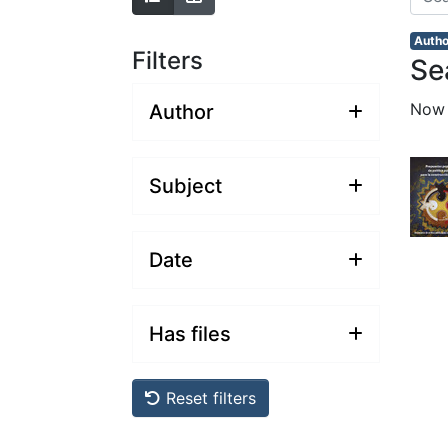
Autho
Filters
Se
Now
Author
Subject
Date
Has files
Reset filters