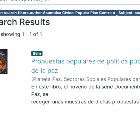
r: search.filters.author.Asamblea Cívico-Popular Plan Centro
×
Subject: s
arch Results
 showing
1 - 1 of 1
Item
Propuestas populares de política púb
de la paz
(
Planeta Paz. Sectores Sociales Populares pa
Junta Mayor Autónoma de Palabreros Wayuu
En este libro, el noveno de la serie Documento
Desplazada de los Montes de María
Paz, se
;
Asamblea
Montenegro, Edgar
recogen unas muestras de dichas propuestas p
;
Mesa de Cerros Oriental
de Organizaciones Populares
expresado
;
Corporación ser
Seden
por algunas organizaciones indígenas, campe
;
Ecofondo Regional Boyacá
desplazada, así como
procesos de la región central del país, en par
reorganización territorial (plan centro, borde