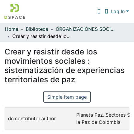
Log In
Home
Biblioteca
ORGANIZACIONES SOCIALES POPULARES
Communities & Collections
Crear y resistir desde los movimientos sociales : sistematización de experiencias territoriales de paz
All of DSpace
Crear y resistir desde los
Statistics
movimientos sociales :
sistematización de experiencias
territoriales de paz
Simple item page
Planeta Paz. Sectores So
dc.contributor.author
la Paz de Colombia