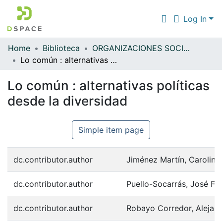
Log In
Home
Biblioteca
ORGANIZACIONES SOCIALES POPULARES
Communities & Collections
Lo común : alternativas políticas desde la diversidad
All of DSpace
Lo común : alternativas políticas
Statistics
desde la diversidad
Simple item page
dc.contributor.author
Jiménez Martín, Carolina
dc.contributor.author
Puello-Socarrás, José Fr
dc.contributor.author
Robayo Corredor, Alejan