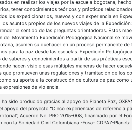
esados en realizar los viajes por la escuela bogotana, hec
rios, tener conocimientos teóricos y prácticos relacionad
odos los expedicionarios, nuevos y con experiencia en Exp
los asuntos propios de los nuevos viajes de la Expedición: 
ender el sentido de las preguntas orientadoras. Estos mae
n del Movimiento Expedición Pedagógica Nacional se movil
otana, asumen su quehacer en un proceso permanente de fo
nos para la paz desde las escuelas. Expedición Pedagógi
 de saberes y conocimientos a partir de sus prácticas escol
 donde hacen visible esas múltiples maneras de hacer escuel
as que promueven unas regulaciones y tramitación de los co
como su aporte a la construcción de cultura de paz como 
 expresiones de violencia.
o ha sido producido gracias al apoyo de Planeta Paz, OXFA
 el apoyo del proyecto “Cinco experiencias de referencia pa
erritorial”, Acuerdo No. PRO 2015-008, financiado por el F
 con la Sociedad Civil Colombiana -Fosa- CDPAZ-Planeta 