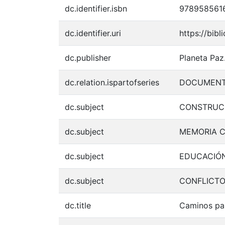
dc.identifier.isbn
978958561
dc.identifier.uri
https://bib
dc.publisher
Planeta Paz
dc.relation.ispartofseries
DOCUMENTO
dc.subject
CONSTRUCC
dc.subject
MEMORIA C
dc.subject
EDUCACIÓN
dc.subject
CONFLICTO
dc.title
Caminos par