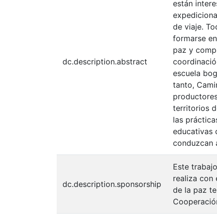
están inter
expediciona
de viaje. T
formarse en 
paz y compr
dc.description.abstract
coordinació
escuela bog
tanto, Cami
productores
territorios
las práctic
educativas 
conduzcan a
Este trabaj
realiza con
dc.description.sponsorship
de la paz t
Cooperación