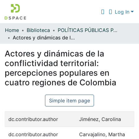
Log In
Home
Biblioteca
POLÍTICAS PÚBLICAS PARA LA PAZ
Communities & Collections
Actores y dinámicas de la conflictividad territorial: percepciones populares en cuatro regiones de Colombia
All of DSpace
Actores y dinámicas de la
Statistics
conflictividad territorial:
percepciones populares en
cuatro regiones de Colombia
Simple item page
dc.contributor.author
Jiménez, Carolina
dc.contributor.author
Carvajalino, Martha