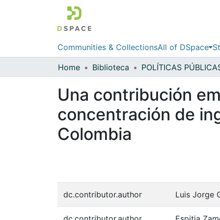
Communities & Collections
All of DSpace
St
Home
Biblioteca
Una contribución emp
concentración de ingr
Colombia
dc.contributor.author
Luis Jorge 
dc.contributor.author
Espitia Zam