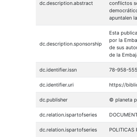
dc.description.abstract
conflictos s
democrático
apuntalen l
Esta public
por la Emba
dc.description.sponsorship
de sus auto
de la Emba
dc.identifier.issn
78-958-55
dc.identifier.uri
https://bib
dc.publisher
© planeta 
dc.relation.ispartofseries
DOCUMENTO
dc.relation.ispartofseries
POLITICAS 