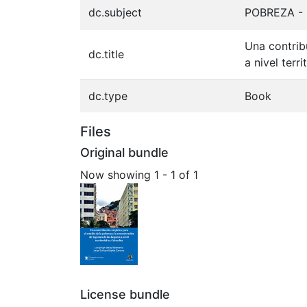
dc.subject
POBREZA -
Una contrib
dc.title
a nivel terr
dc.type
Book
Files
Original bundle
Now showing
1 - 1 of 1
License bundle