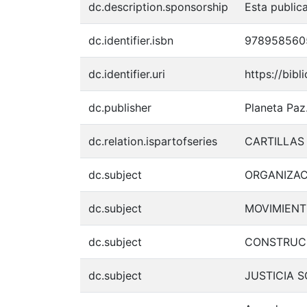
dc.description.sponsorship
Esta public
dc.identifier.isbn
978958560
dc.identifier.uri
https://bib
dc.publisher
Planeta Paz
dc.relation.ispartofseries
CARTILLAS
dc.subject
ORGANIZAC
dc.subject
MOVIMIENT
dc.subject
CONSTRUCC
dc.subject
JUSTICIA S