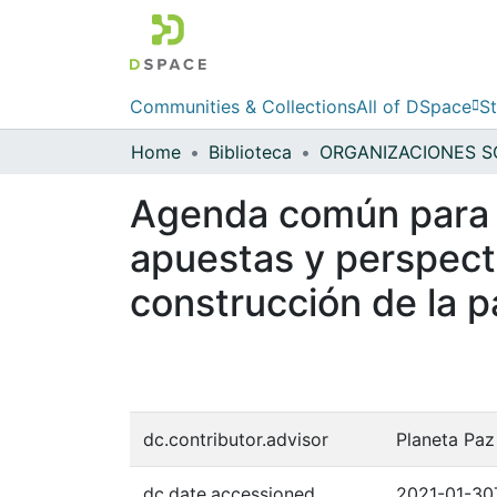
Communities & Collections
All of DSpace
St
Home
Biblioteca
Agenda común para la
apuestas y perspectiv
construcción de la p
dc.contributor.advisor
Planeta Paz
dc.date.accessioned
2021-01-30