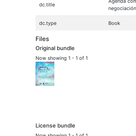
Agenda comú
dc.title
negociación
dc.type
Book
Files
Original bundle
Now showing
1 - 1 of 1
License bundle
Now showing
1 - 1 of 1