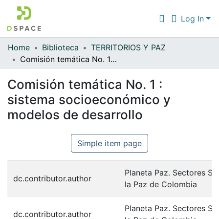
Log In
Home
Biblioteca
TERRITORIOS Y PAZ
Communities & Collections
Comisión temática No. 1 : sistema socioeconómico y modelos de desarrollo
All of DSpace
Comisión temática No. 1 :
Statistics
sistema socioeconómico y
modelos de desarrollo
Simple item page
Planeta Paz. Sectores So
dc.contributor.author
la Paz de Colombia
Planeta Paz. Sectores So
dc.contributor.author