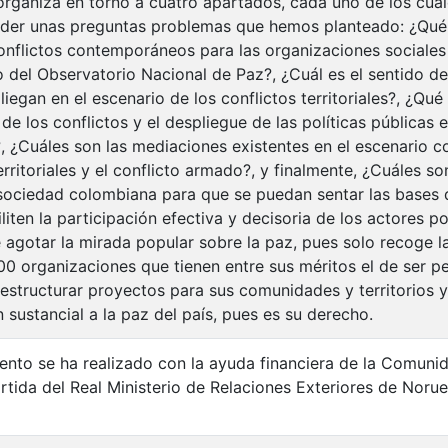
 organiza en torno a cuatro apartados, cada uno de los cu
der unas preguntas problemas que hemos planteado: ¿Qué 
conflictos contemporáneos para las organizaciones sociale
o del Observatorio Nacional de Paz?, ¿Cuál es el sentido de
iegan en el escenario de los conflictos territoriales?, ¿Qué
e los conflictos y el despliegue de las políticas públicas e
 ¿Cuáles son las mediaciones existentes en el escenario 
erritoriales y el conflicto armado?, y finalmente, ¿Cuáles s
 sociedad colombiana para que se puedan sentar las bases 
liten la participación efectiva y decisoria de los actores p
 agotar la mirada popular sobre la paz, pues solo recoge l
0 organizaciones que tienen entre sus méritos el de ser pe
estructurar proyectos para sus comunidades y territorios 
 sustancial a la paz del país, pues es su derecho.
nto se ha realizado con la ayuda financiera de la Comuni
rtida del Real Ministerio de Relaciones Exteriores de Noru