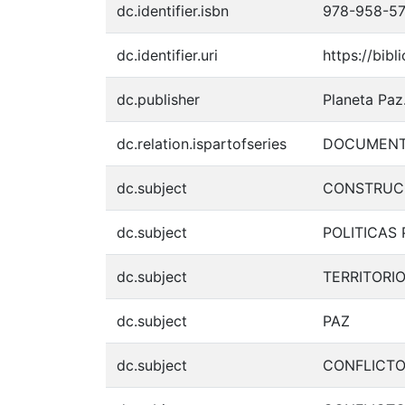
dc.identifier.isbn
978-958-57
dc.identifier.uri
https://bib
dc.publisher
Planeta Paz
dc.relation.ispartofseries
DOCUMENTO
dc.subject
CONSTRUCC
dc.subject
POLITICAS
dc.subject
TERRITORI
dc.subject
PAZ
dc.subject
CONFLICTO