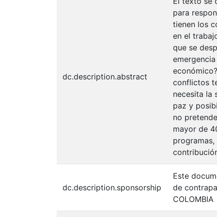
El texto se
para respon
tienen los 
en el trabaj
que se despl
emergencia d
económico?,
dc.description.abstract
conflictos t
necesita la
paz y posibi
no pretende
mayor de 40
programas, 
contribución
Este docume
dc.description.sponsorship
de contrapa
COLOMBIA