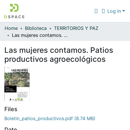
Log In
Home
Biblioteca
TERRITORIOS Y PAZ
Communities & Collections
Las mujeres contamos. Patios productivos agroecológicos
All of DSpace
Las mujeres contamos. Patios
Statistics
productivos agroecológicos
Files
Boletin_patios_productivos.pdf
(8.74 MB)
Date