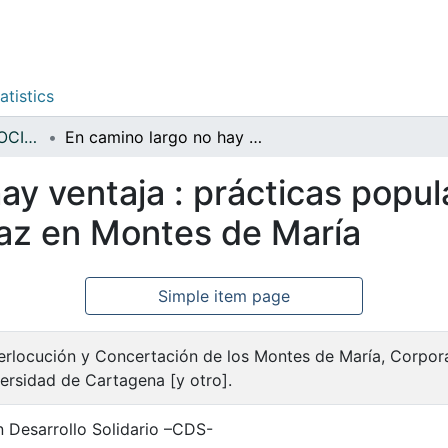
atistics
ORGANIZACIONES SOCIALES POPULARES
En camino largo no hay ventaja : prácticas populares para la construcción de la paz en Montes de María
ay ventaja : prácticas popul
paz en Montes de María
Simple item page
erlocución y Concertación de los Montes de María, Corporac
ersidad de Cartagena [y otro].
 Desarrollo Solidario –CDS-