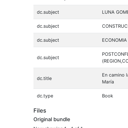
dc.subject
LUNA GOME
dc.subject
CONSTRUCC
dc.subject
ECONOMIA 
POSTCONFL
dc.subject
(REGION,C
En camino l
dc.title
María
dc.type
Book
Files
Original bundle