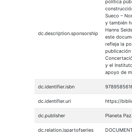
política púb
construcció
Sueco – Nor
y también h
Hanns Seide
dc.description.sponsorship
este docume
refleja la p
publicación
Concertació
y el Institu
apoyo de mu
dc.identifier.isbn
978958561
dc.identifier.uri
https://bib
dc.publisher
Planeta Paz
dc.relation.ispartofseries
DOCUMENTO