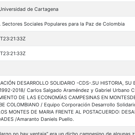
 Universidad de Cartagena
. Sectores Sociales Populares para la Paz de Colombia
T23:21:33Z
T23:21:33Z
ACIÓN DESARROLLO SOLIDARIO -CDS-.SU HISTORIA, SU 
992-2018/ Carlos Salgado Araméndez y Gabriel Urbano 
MIENTO DE LAS ECONOMÍAS CAMPESINAS EN MONTESDE
E COLOMBIANO / Equipo Corporación Desarrollo Solidario,
 LOS MONTES DE MARIA FRENTE AL POSTACUERDO: DESAF
DES /Amaranto Daniels Puello.
largo no hay ventaja” era un dicho campesino de algunas 