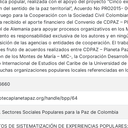
lica popular, realizada con el apoyo del proyecto “Cinco ex
n del sentido de la paz territorial”, Acuerdo No PRO2015- 0
uego para la Cooperación con la Sociedad Civil Colombia
a recibido el aporte financiero del Convenio de CDPAZ – P
l de Alemania para apoyar procesos organizativos en los 
nto es responsabilidad exclusiva de los autores y en nin
osición de las agencias o entidades de cooperación. El traba
 es fruto de acuerdos realizados entre CDPAZ – Planeta Paz
n de los Montes de María – MIC-, la Corporación Desarrol
to Internacional de Estudios del Caribe de la Universidad d
chas organizaciones populares locales referenciadas en lo
6660
liotecaplanetapaz.org/handle/bpp/64
. Sectores Sociales Populares para la Paz de Colombia
S DE SISTEMATIZACIÓN DE EXPERIENCIAS POPULARES;