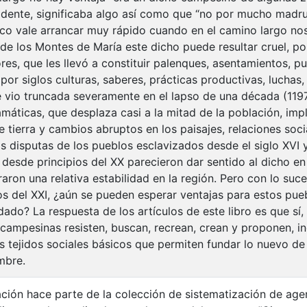
dente, significaba algo así como que “no por mucho madr
oco vale arrancar muy rápido cuando en el camino largo no
 de los Montes de María este dicho puede resultar cruel, po
res, que les llevó a constituir palenques, asentamientos, p
por siglos culturas, saberes, prácticas productivas, luchas
 se vio truncada severamente en el lapso de una década (119
máticas, que desplaza casi a la mitad de la población, imp
e tierra y cambios abruptos en los paisajes, relaciones soc
Las disputas de los pueblos esclavizados desde el siglo XVI
desde principios del XX parecieron dar sentido al dicho en 
aron una relativa estabilidad en la región. Pero con lo suce
cios del XXI, ¿aún se pueden esperar ventajas para estos pu
dado? La respuesta de los artículos de este libro es que sí
 campesinas resisten, buscan, recrean, crean y proponen, i
os tejidos sociales básicos que permiten fundar lo nuevo de
mbre.
ación hace parte de la colección de sistematización de agen