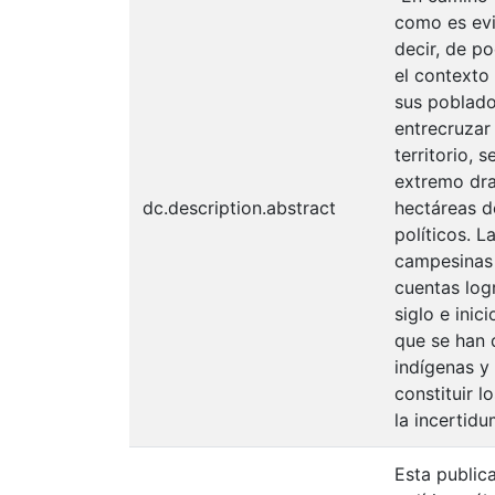
como es evi
decir, de p
el contexto
sus poblado
entrecruzar 
territorio,
extremo dra
dc.description.abstract
hectáreas d
políticos. 
campesinas 
cuentas logr
siglo e ini
que se han 
indígenas y
constituir l
la incertidu
Esta public