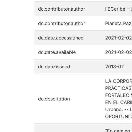
dc.contributor.author
IIECaribe –
dc.contributor.author
Planeta Paz
dc.date.accessioned
2021-02-02
dc.date.available
2021-02-02
dc.date.issued
2018-07
LA CORPOR
PRÁCTICAS1
FORTALECI
dc.description
EN EL CARIB
Urbano. --
OPORTUNIDA
“En camino 