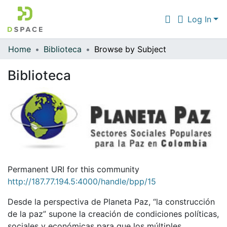
Log In
Home
Biblioteca
Browse by Subject
Communities & Collections
Biblioteca
All of DSpace
Permanent URI for this community
http://187.77.194.5:4000/handle/bpp/15
Desde la perspectiva de Planeta Paz, “la construcción
de la paz” supone la creación de condiciones políticas,
sociales y económicas para que los múltiples