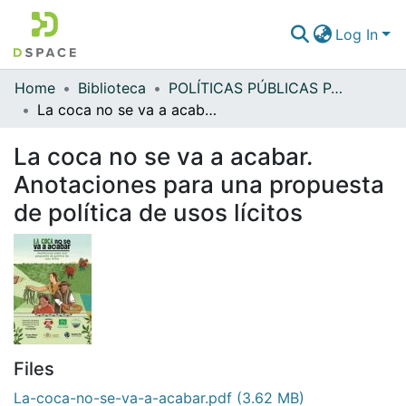
Log In
Home
Biblioteca
POLÍTICAS PÚBLICAS PARA LA PAZ
Communities & Collections
La coca no se va a acabar. Anotaciones para una propuesta de política de usos lícitos
All of DSpace
La coca no se va a acabar.
Statistics
Anotaciones para una propuesta
de política de usos lícitos
Files
La-coca-no-se-va-a-acabar.pdf
(3.62 MB)